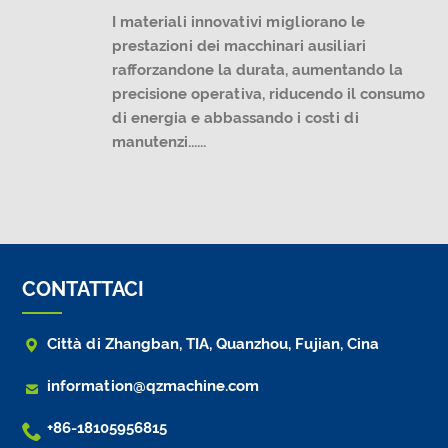
I materiali innovativi migliorano le
prestazioni dei macchinari ausiliari
rafforzandone la durata, aumentando la
precisione operativa, riducendo il consumo
di energia e abbassando i costi di
manutenzi......
CONTATTACI

Città di Zhangban, TIA, Quanzhou, Fujian, Cina

information@qzmachine.com

+86-18105956815