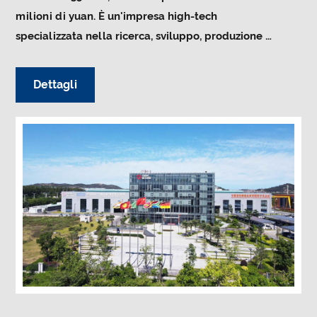
milioni di yuan. È un'impresa high-tech
specializzata nella ricerca, sviluppo, produzione e
vendita di attrezzature ecologiche per lo
stampaggio a blocchi. I prodotti dell'azienda
Dettagli
coprono
linea di produzione automatica di
macchine per mattoni senza cottura, linea di
produzione automatica di macchine per mattoni
di cemento, linea di produzione di blocchi cavi in ​​
calcestruzzo, linea di produzione di macchine per
mattoni di scarto di costruzione, attrezzatura
completa per il trattamento dei rifiuti di
costruzione,
macchina per mattoni senza cottura
in cemento
,
attrezzatura automatica per il
cantiere di mattoni
,
macchina automatica per
mattoni di cemento
, attrezzatura per macchine
per mattoni forati
e altri set completi di